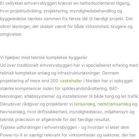
Et vellykket erhvervsbyggeri kræver en helhedsorienteret tilgang,
hvor projektudvikling, projektering, myndighedsbehandling og
byggeledelse tænkes sammen fra første idé til færdigt projekt. Det
sikrer løsninger, der skaber værdi for både virksomhed, brugere og
omgivelser.
Vi hjælper med teknisk komplekse byggerier
Ud over traditionelt erhvervsbyggeri har vi specialiseret erfaring med
teknisk komplekse anlæg og infrastrukturløsninger. Gennem
projektering af mere end 200
vaskehaller
i Norden har vi opbygget
stærke kompetencer inden for spildevandshåndtering, BAT-
teknologier, afløbssystemer og installationer til både tung og let trafik.
Derudover rådgiver og projekterer vi
tankanlæg
,
nødstrømsanlæg
og
havneanlæg, hvor driftssikkerhed, myndighedskrav, miljøhensyn og
teknisk præcision er afgørende for det færdige resultat.
Typiske udfordringer i erhvervsbyggeri - og hvordan vi løser dem
Power-to-X er særligt relevant for virksomheder og sektorer, der har