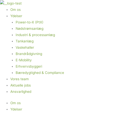
Gå
til
Om os
indholdet
Ydelser
Power-to-X (PtX)
Nødstrømsanlæg
Industri & processanlæg
Tankanlæg
Vaskehaller
Brandrådgivning
E-Mobility
Erhvervsbyggeri
Bæredygtighed & Compliance
Vores team
Aktuelle jobs
Ansvarlighed
Om os
Ydelser